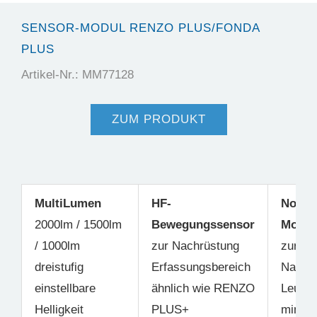
SENSOR-MODUL RENZO PLUS/FONDA
PLUS
Artikel-Nr.: MM77128
ZUM PRODUKT
MultiLumen
HF-
Notst
2000lm / 1500lm
Bewegungssensor
Modul
/ 1000lm
zur Nachrüstung
zur
dreistufig
Erfassungsbereich
Nachr
einstellbare
ähnlich wie RENZO
Leucht
Helligkeit
PLUS+
mind. 