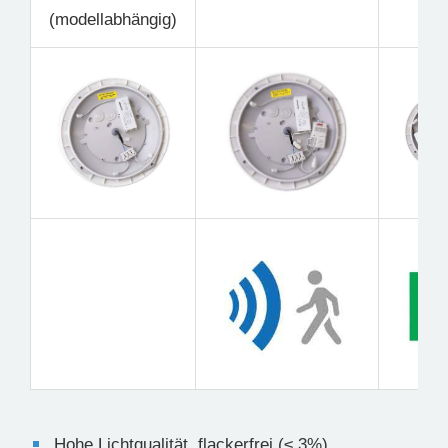
(modellabhängig)
Hohe Lichtqualität, flackerfrei (≤ 3%)