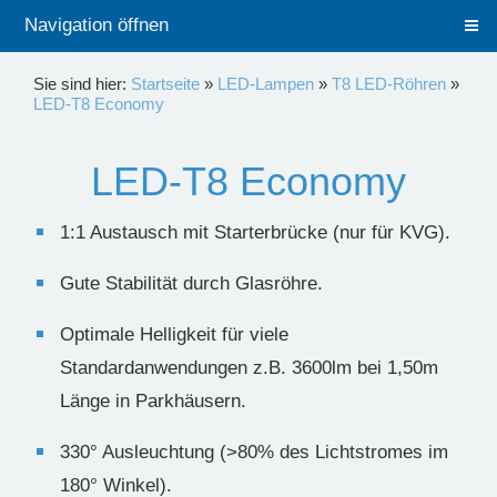
Navigation öffnen
Sie sind hier:
Startseite
»
LED-Lampen
»
T8 LED-Röhren
»
LED-T8 Economy
LED-T8 Economy
1:1 Austausch mit Starterbrücke (nur für KVG).
Gute Stabilität durch Glasröhre.
Optimale Helligkeit für viele
Standardanwendungen z.B. 3600lm bei 1,50m
Länge in Parkhäusern.
330° Ausleuchtung (>80% des Lichtstromes im
180° Winkel).