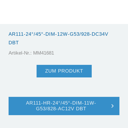
AR111-24°/45°-DIM-12W-G53/928-DC34V
DBT
Artikel-Nr.: MM41681
ZUM PRODUKT
AR111-HR-24°/45°-DIM-11W-
G53/828-AC12V DBT