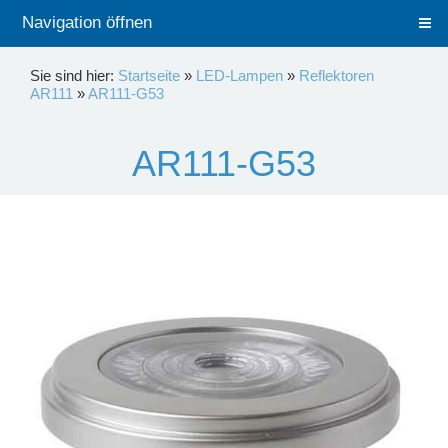
Navigation öffnen
Sie sind hier:
Startseite
»
LED-Lampen
»
Reflektoren
AR111
»
AR111-G53
AR111-G53