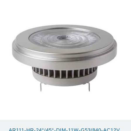
AR111-HR-24°/45°-DIM-11W-G53/840-AC12V