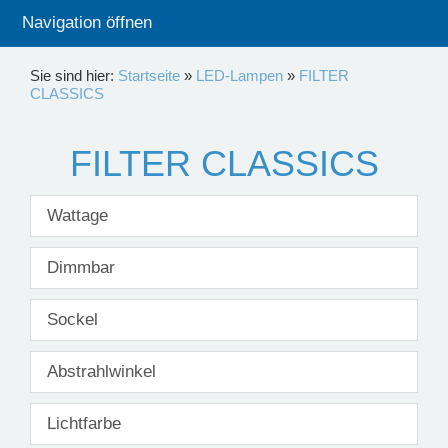
Navigation öffnen
Sie sind hier:
Startseite
»
LED-Lampen
»
FILTER
CLASSICS
FILTER CLASSICS
Wattage
Dimmbar
Sockel
Abstrahlwinkel
Lichtfarbe