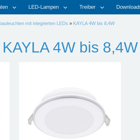
ten
LED-Lampen
Treiber
Download
bauleuchten mit integrierten LEDs
»
KAYLA 4W bis 8,4W
KAYLA 4W bis 8,4W