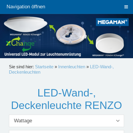
Navigation öffnen
Sie sind hier:
Startseite
»
Innenleuchten
»
LED-Wand-,
Deckenleuchten
LED-Wand-,
Deckenleuchte RENZO
Wattage